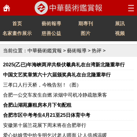
首页
藝術報導
期專刊
展訊
名家畫作展示
慈善公益
图片
视频
当前位置：
中華藝術鑑賞報
>
藝術報導
>
热评
>
2025(乙已)年海峡两岸共祭伏羲典礼在台湾新北隆重举行
中国文艺奖章第六十六届颁奖典礼在台北隆重举行
三孝口人行天桥，今晚告别！（图）
合肥一公交车发生自燃 浓烟中司机冷静疏散乘客
合肥山湖苑廉租房本月下旬配租
合肥市区中考考生4月21至25日体育中考
安徽第十届兰花展下周末将在合肥举行
爱心姑娘雪中给失明乞讨老人喂面 让人倍感温暖