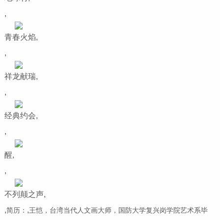
,
青春火焰,
,
祥龙献瑞,
,
经典约会,
,
醒,
,
不列颠之声,
,
,
简历：
王恺，台湾当代人文画大师，国防大学复兴岗学院艺术系毕