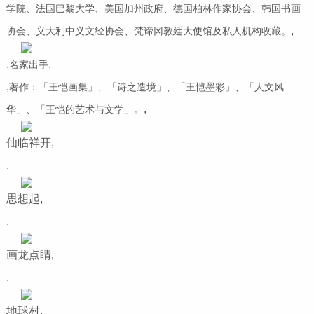
学院、法国巴黎大学、美国加州政府、德国柏林作家协会、韩国书画
,
协会、义大利中义文经协会、梵谛冈教廷大使馆及私人机构收藏。
,
,
名家出手
,
著作：「王恺画集」、「诗之造境」、「王恺墨彩」、「人文风
,
华」、「王恺的艺术与文学」。
仙临祥开,
,
思想起,
,
画龙点睛,
,
地球村,