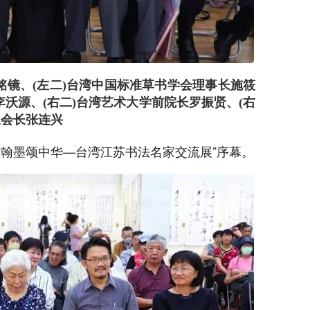
铭镜、(左二)台湾中国标准草书学会理事长施筱
李沃源、(右二)台湾艺术大学前院长罗振贤、(右
总会长张连兴
“翰墨颂中华—台湾江苏书法名家交流展”序幕。