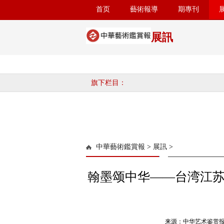
首页
藝術報導
期專刊
展訊
旗下栏目：
中華藝術鑑賞報
>
展訊
>
翰墨颂中华——台湾江
来源：中华艺术鉴赏报 