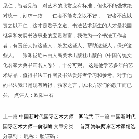
见仁，智者见智，对艺术的欣赏应有标准，但也不能强求绝
对统一，刻求一致， 仁者不能责之以不智， 智者不应以
责之以不仁，这才是君子之道。书法艺术新生的人才是我国
继承和发展书法事业的宝贵财富，我做为一个书法工作者
者，有责任支持这些人，鼓励这些人、帮助这些人，保护这
些人。 张渊崧近来由人民美术出版社出版的《中国传统文
化名家大典书画名人卷》，十分可观。 这是他学艺多年的艺
术结晶，值得书法工作者及书法爱好者学习和参考。对于他
的书法我只是观有所得，独家之言，以求方家们的教正而已
矣。 点评人：欧阳中石
上一篇
中国新时代国际艺术大师—卿笃武
下一篇
中国新时代
国际艺术大师—俞淑瞻
文章分类：
首页
海峡两岸艺术家精选
分享到：
昵称： 验证码：