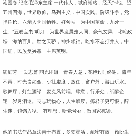
沁园春 纪念毛泽东主席 一代伟人，城府韬略，经天纬地。望
五州四海，世界敬仰。马列主义，中国实践。阶级斗争，党
指挥枪。六亲人为国牺牲。好领袖，为中国革命，九死一
生。“五卷宝书”明灯，为世界发展走大同。豪气文风，叱咤政
坛，海纳百川。世之天骄，神州领袖。吃水不忘打井人，中
国红，民族复兴赢，主席英明。
满庭芳 一励志篇 韶光即逝，青春人意，花艳过时终谢。盛年
不再，时光贵如金。少壮虚度，放任，窗户外，游山玩水。
歌舞厅，灯红酒绿，麦克风前唱。肆意，行乐处，纸醉企
迷，岁月消退。丧志玩物心，人生颓废。瘾君子更可恨，醉
生迷，锒铛入狱。 有理想，听党号召，做国家栋梁。
他的书法作品章法善于布置，多变灵活，疏密有致，顾盼生