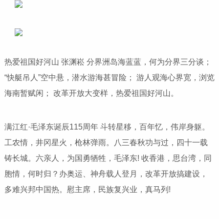
热爱祖国好河山 张渊崧 分界洲岛海蓝蓝，何为分界三分谈；
“快艇吊人”空中悬，潜水游海甚冒险； 游人观海心界宽，浏览
海南暂赋闲； 改革开放大变样，热爱祖国好河山。
满江红·毛泽东诞辰115周年 斗转星移，百年忆，伟岸身躯。
工农情，井冈星火，枪林弹雨。八三春秋功与过，四十一载
铸长城。六亲人，为国勇牺牲，毛泽东! 收香港，思台湾，同
胞情，何时归？办奥运、神舟载人登月，改革开放搞建设，
多难兴邦中国热。慰主席，民族复兴业，真马列!