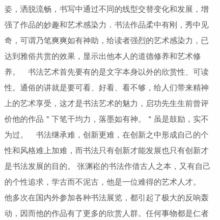
姿，洒脱流畅，书写中通过不同的线型交替变化和发展，增
强了作品的妙趣和艺术感染力．书法作品柔中有刚，秀中见
奇，可谓乃笔爽爽如有神助，给读者强烈的艺术感染力，已
达到雅俗共赏的效果，显示出他本人的道德修养和艺术修
养。 书法艺术首先要有的是文字本身以外的欣赏性、可读
性。通俗的讲就是要可看、好看、看不够，给人们带来精神
上的艺术享受，这才是书法艺术的魅力，启功先生生前曾评
价他的作品＂下笔干均力，落墨如有神。＂虽是鼓励，实不
为过。 书法继承难，创新更难，在创新之中形成自己的个
性和风格难上加难，而书法只有创新才能发展也只有创新才
是书法发展的目的。 张渊崧的书法作借古人之本，又有自己
的个性追求，学古而不泥古，他是一位难得的艺术人才。
他多次在国内外参加各种书法展览，都引起了极大的反响轰
动，因而他的作品有了更多的欣赏人群。任何事物都是仁者